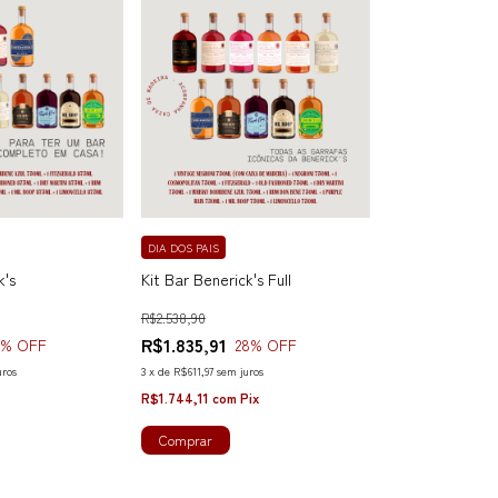
DIA DOS PAIS
k's
Kit Bar Benerick's Full
R$2.538,90
R$1.835,91
5
% OFF
28
% OFF
uros
3
x
de
R$611,97
sem juros
R$1.744,11
com
Pix