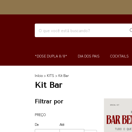
*DOSE DUPLA 8/8*
DIA DOS PAIS
COCKTAILS
Início
>
KITS
>
Kit Bar
Kit Bar
Filtrar por
PREÇO
De
Até