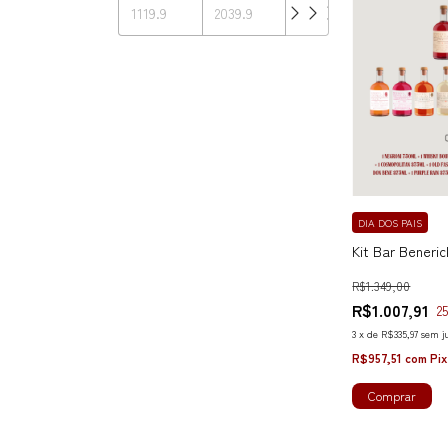
DIA DOS PAIS
Kit Bar Beneric
R$1.349,00
R$1.007,91
2
3
x
de
R$335,97
sem j
R$957,51
com
Pix