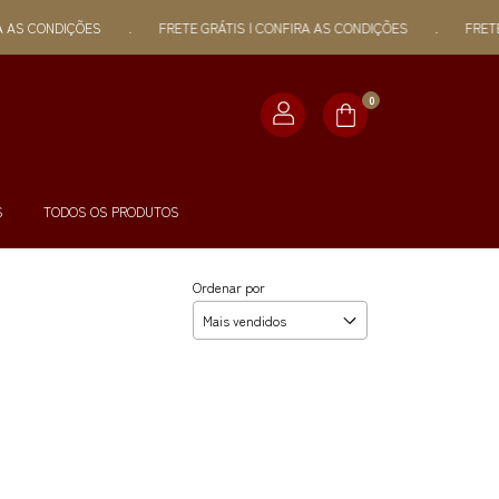
AS CONDIÇÕES
.
FRETE GRÁTIS | CONFIRA AS CONDIÇÕES
.
FRETE G
0
S
TODOS OS PRODUTOS
Ordenar por