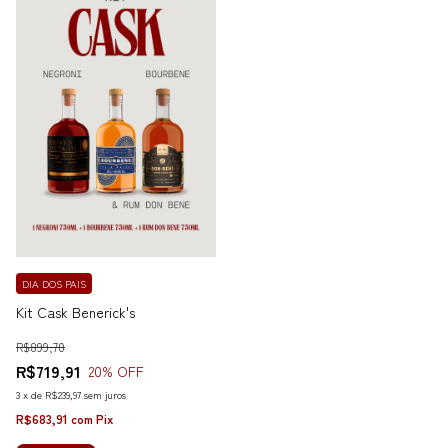
DIA DOS PAIS
Kit Cask Benerick's
R$899,70
R$719,91
20
% OFF
3
x
de
R$239,97
sem juros
R$683,91
com
Pix