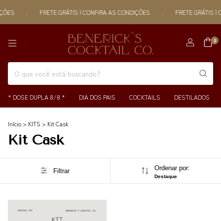
ÇÕES
.
FRETE GRÁTIS | CONFIRA AS CONDIÇÕES
.
FRETE GRÁTIS | 
0
* DOSE DUPLA 8/8 *
DIA DOS PAIS
COCKTAILS
DESTILADOS
Início
>
KITS
>
Kit Cask
Kit Cask
Ordenar por:
Filtrar
Destaque