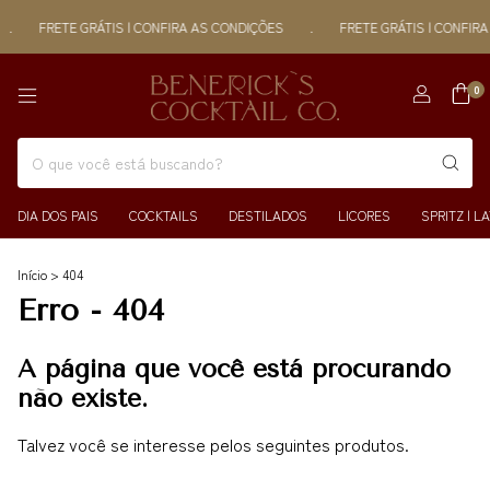
.
FRETE GRÁTIS | CONFIRA AS CONDIÇÕES
.
FRETE GRÁTIS | CONFIRA
0
DIA DOS PAIS
COCKTAILS
DESTILADOS
LICORES
SPRITZ | L
Início
>
404
Erro - 404
A página que você está procurando
não existe.
Talvez você se interesse pelos seguintes produtos.