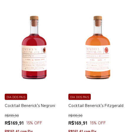
DIA DOS PAIS
DIA DOS PAIS
Cocktail Benerick's Negroni
Cocktail Benerick's Fitzgerald
R$199,90
R$199,90
R$169,91
R$169,91
15
% OFF
15
% OFF
R$161,41
com
Pix
R$161,41
com
Pix