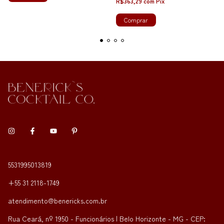
R$363,29
com
Pix
Comprar
5531995013819
+55 31 2118-1749
atendimento@benericks.com.br
Rua Ceará, nº 1950 - Funcionários | Belo Horizonte - MG - CEP: