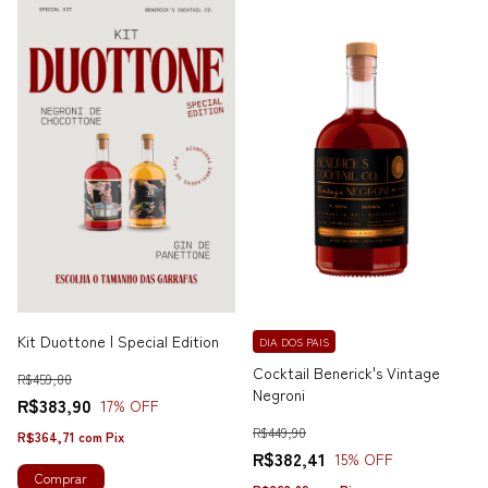
Kit Duottone | Special Edition
DIA DOS PAIS
Cocktail Benerick's Vintage
R$459,80
Negroni
R$383,90
17
% OFF
R$449,90
R$364,71
com
Pix
R$382,41
15
% OFF
Comprar