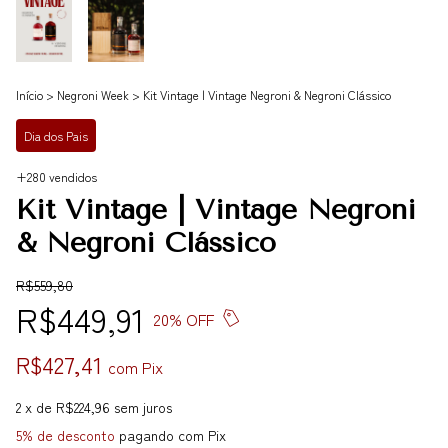
Início
>
Negroni Week
>
Kit Vintage | Vintage Negroni & Negroni Clássico
Dia dos Pais
+280 vendidos
Kit Vintage | Vintage Negroni
& Negroni Clássico
R$559,80
R$449,91
20
% OFF
R$427,41
com
Pix
2
x de
R$224,96
sem juros
5% de desconto
pagando com Pix