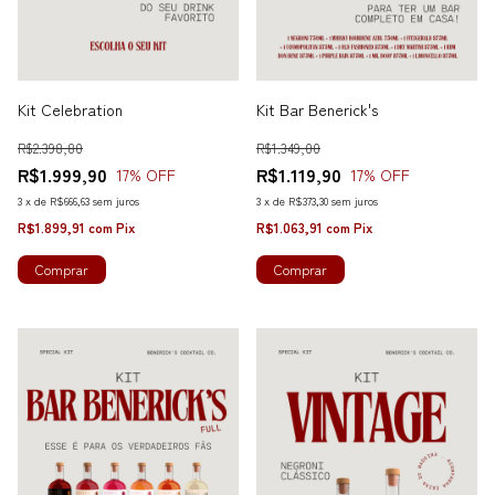
Kit Celebration
Kit Bar Benerick's
R$2.398,80
R$1.349,00
R$1.999,90
R$1.119,90
17
% OFF
17
% OFF
3
x
de
R$666,63
sem juros
3
x
de
R$373,30
sem juros
R$1.899,91
com
Pix
R$1.063,91
com
Pix
Comprar