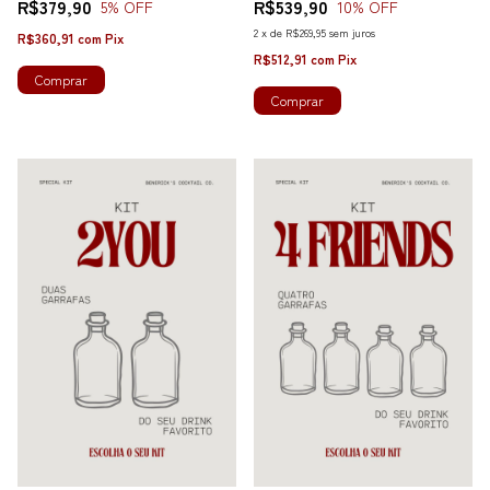
R$379,90
R$539,90
5
% OFF
10
% OFF
2
x
de
R$269,95
sem juros
R$360,91
com
Pix
R$512,91
com
Pix
Comprar
Comprar