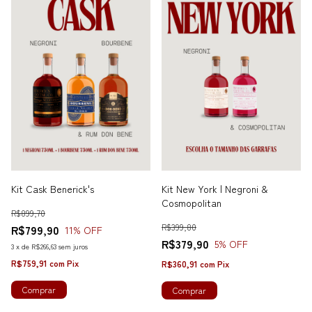
Kit Cask Benerick's
Kit New York | Negroni &
Cosmopolitan
R$899,70
R$399,80
R$799,90
11
% OFF
R$379,90
5
% OFF
3
x
de
R$266,63
sem juros
R$759,91
com
Pix
R$360,91
com
Pix
Comprar