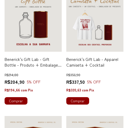
Benerick's Gift Lab - Gift
Benerick's Gift Lab - Apparel
Bottle - Produto + Embalagem
Camiseta + Cocktail
de Presente
R$214,80
R$356,90
R$204,90
R$337,50
5
% OFF
5
% OFF
R$194,66
com
Pix
R$320,63
com
Pix
Comprar
Comprar