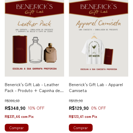
Benerick's Gift Lab - Leather
Benerick's Gift Lab - Apparel
Pack - Produto + Capinha de
Camiseta
Couro + Garrafinha 160ml
R$386,60
R$129,90
vazia
R$348,90
R$129,90
10
% OFF
0
% OFF
R$331,46
com
Pix
R$123,41
com
Pix
Comprar
Comprar