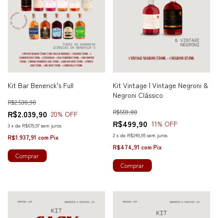
Kit Bar Benerick's Full
Kit Vintage | Vintage Negroni &
Negroni Clássico
R$2.538,90
R$559,80
R$2.039,90
20
% OFF
R$499,90
11
% OFF
3
x
de
R$679,97
sem juros
2
x
de
R$249,95
sem juros
R$1.937,91
com
Pix
R$474,91
com
Pix