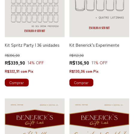
Kit Spritz Party | 36 unidades
Kit Benerick's Experimente
R$396,00
R$153,90
R$339,90
R$136,90
14
% OFF
11
% OFF
R$322,91
com
Pix
R$130,06
com
Pix
Comprar
Comprar