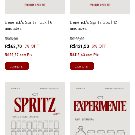
Benerick's Spritz Pack | 6
Benerick's Spritz Box | 12
unidades
unidades
R$66,00
R$132,00
R$62,70
R$121,50
5
% OFF
8
% OFF
R$59,57
com
Pix
R$115,43
com
Pix
Comprar
Comprar