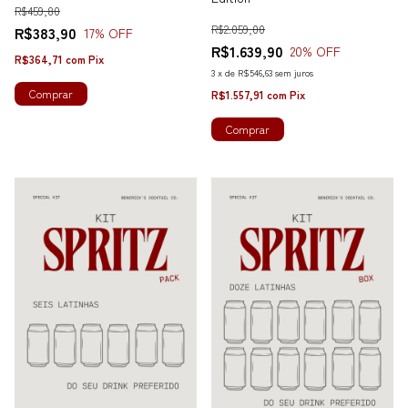
R$459,80
R$2.059,00
R$383,90
17
% OFF
R$1.639,90
20
% OFF
R$364,71
com
Pix
3
x
de
R$546,63
sem juros
Comprar
R$1.557,91
com
Pix
Comprar