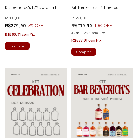
Kit Benerick's | 2YOU 750ml
Kit Benerick's | 4 Friends
R$399,80
R$799,60
R$379,90
R$719,90
5
% OFF
10
% OFF
3
x
de
R$239,97
sem juros
R$360,91
com
Pix
R$683,91
com
Pix
Comprar
Comprar