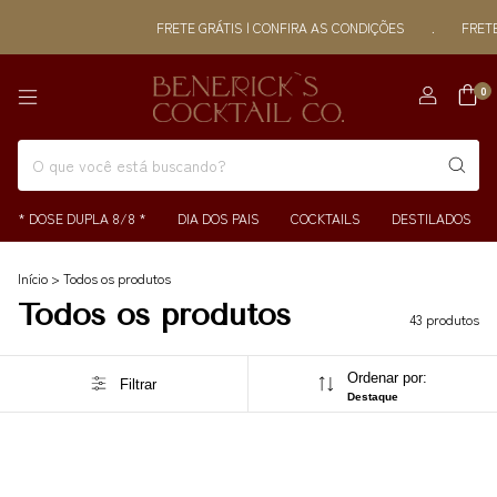
FRETE GRÁTIS | CONFIRA AS CONDIÇÕES
.
FRETE GRÁTIS 
0
* DOSE DUPLA 8/8 *
DIA DOS PAIS
COCKTAILS
DESTILADOS
Início
>
Todos os produtos
Todos os produtos
43 produtos
Ordenar por:
Filtrar
Destaque